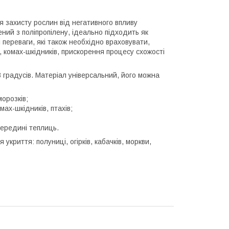
я захисту рослин від негативного впливу
ний з поліпропілену, ідеально підходить як
переваги, які також необхідно враховувати,
, комах-шкідників, прискорення процесу схожості
8 градусів. Матеріал універсальний, його можна
морозків;
мах-шкідників, птахів;
середині теплиць.
укриття: полуниці, огірків, кабачків, моркви,