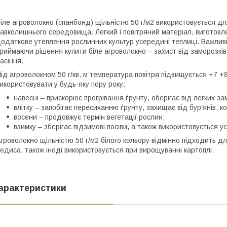
іле агроволокно (спанбонд) щільністю 50 г/м2 використовується дл
авколишнього середовища. Легкий і повітряний матеріал, виготовле
одаткове утеплення рослинних культур усередині теплиці. Важливі 
риймаючи рішення купити біле агроволокно – захист від заморозків
асіння.
ід агроволокном 50 г/кв. м температура повітря підвищується +7 +
икористовувати у будь-яку пору року:
навесні – прискорює прогрівання ґрунту, оберігає від легких за
влітку – запобігає пересиханню ґрунту, захищає від бур'янів, ко
восени – продовжує термін вегетації рослин;
взимку – зберігає підзимові посіви, а також використовується у
гроволокно щільністю 50 г/м2 білого кольору відмінно підходить для 
едиса, також іноді використовується при вирощуванні картоплі.
арактеристики