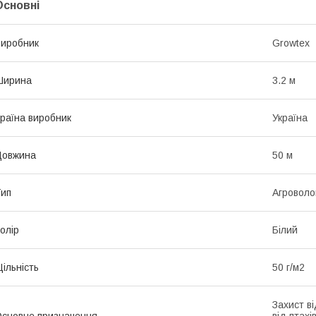
Основні
иробник
Growtex
Ширина
3.2 м
раїна виробник
Україна
Довжина
50 м
ип
Агроволо
олір
Білий
ільність
50 г/м2
Захист ві