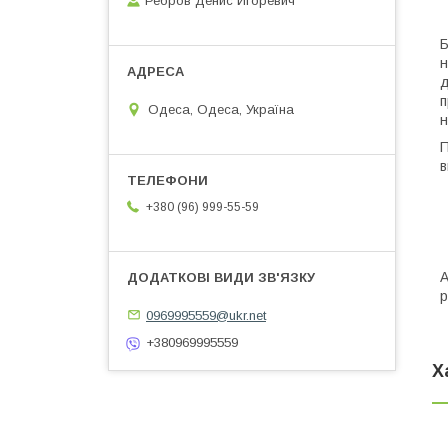
Ребров Денис Игоревич
Б
н
д
п
Одеса, Одеса, Україна
н
П
в
+380 (96) 999-55-59
А
р
0969995559@ukr.net
+380969995559
Х