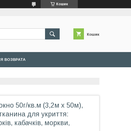
Кошик
Кошик
Я ВОЗВРАТА
кно 50г/кв.м (3,2м х 50м),
тканина для укриття:
рків, кабачків, моркви,