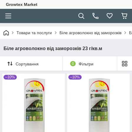
Growtex Market
Товари та послуги
Біле агроволокно від заморозків
Б
Біле агроволокно від заморозків 23 г/кв.м
Сортування
0
Фільтри
–10%
–10%