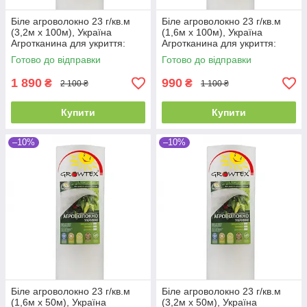
Біле агроволокно 23 г/кв.м
Біле агроволокно 23 г/кв.м
(3,2м х 100м), Україна
(1,6м х 100м), Україна
Агротканина для укриття:
Агротканина для укриття:
полуниці, огірків, кабачків,
полуниці, огірків, кабачків,
Готово до відправки
Готово до відправки
моркви, редиса
моркви, редиса
1 890
990
₴
₴
2 100 ₴
1 100 ₴
Купити
Купити
–10%
–10%
Біле агроволокно 23 г/кв.м
Біле агроволокно 23 г/кв.м
(1,6м х 50м), Україна
(3,2м х 50м), Україна