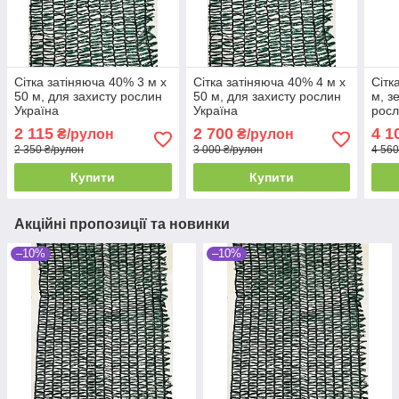
Сітка затіняюча 40% 3 м х
Сітка затіняюча 40% 4 м х
Сітк
50 м, для захисту рослин
50 м, для захисту рослин
м, з
Україна
Україна
росл
2 115
2 700
4 1
₴/рулон
₴/рулон
2 350 ₴/рулон
3 000 ₴/рулон
4 560
Купити
Купити
Акційні пропозиції та новинки
–10%
–10%