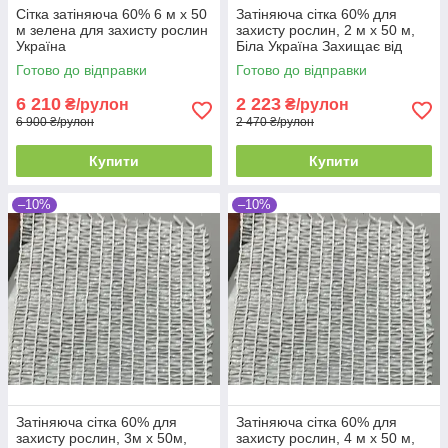
Сітка затіняюча 60% 6 м х 50
Затіняюча сітка 60% для
м зелена для захисту рослин
захисту рослин, 2 м х 50 м,
Україна
Біла Україна Захищає від
вітрів, дощу та граду
Готово до відправки
Готово до відправки
6 210
2 223
₴/рулон
₴/рулон
6 900 ₴/рулон
2 470 ₴/рулон
Купити
Купити
–10%
–10%
Затіняюча сітка 60% для
Затіняюча сітка 60% для
захисту рослин, 3м х 50м,
захисту рослин, 4 м х 50 м,