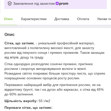
Замовлення під захистом
Опис
Характеристики
Доставка
Оплата
Умови п
Опис
Сітка, що затіняє
, - унікальний професійний матеріал,
виготовлений з поліетилену високої якості, для захисту
рослин від пекучого сонця і прямих променів. Також захищає
від вітрів, дощу та граду.
Сітка однорідно розподіляє сонячні промені, притінює
рослини і скорочує випаровування вологи із землі.
Розкидане світло покриває більше простору листа, що сприяє
покращенню основних процесів росту рослин.
Переважно найкращий вибір для притінення рослин, як на
відкритому ґрунті, так і на дугах або каркасах, є сітка від 45%
до 60% затінення.
Щільність виробу:
55 г/м2
Переваги сітки, що затіняє: