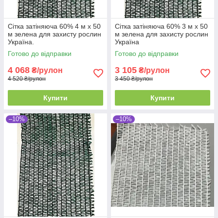
Сітка затіняюча 60% 4 м х 50
Сітка затіняюча 60% 3 м х 50
м зелена для захисту рослин
м зелена для захисту рослин
Україна.
Україна
Готово до відправки
Готово до відправки
4 068
3 105
₴/рулон
₴/рулон
4 520 ₴/рулон
3 450 ₴/рулон
Купити
Купити
–10%
–10%